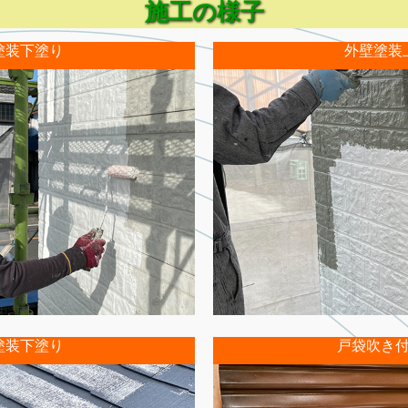
施工の様子
塗装下塗り
外壁塗装
塗装下塗り
戸袋吹き