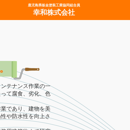
鹿児島県板金塗装工業協同組合員
幸和株式会社
。
ンテナンス作業の一
たって腐食、劣化、色
業であり、建物を美
熱性や防水性を向上さ